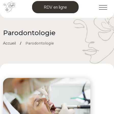
Skip
RDV en ligne
to
content
Parodontologie
/
Accueil
Parodontologie