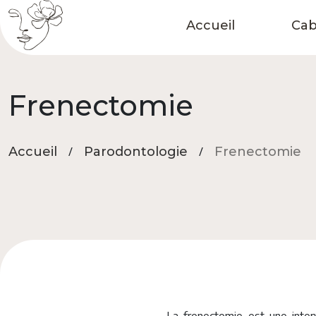
Skip
to
Accueil
Cab
content
Frenectomie
Accueil
/
Parodontologie
/
Frenectomie