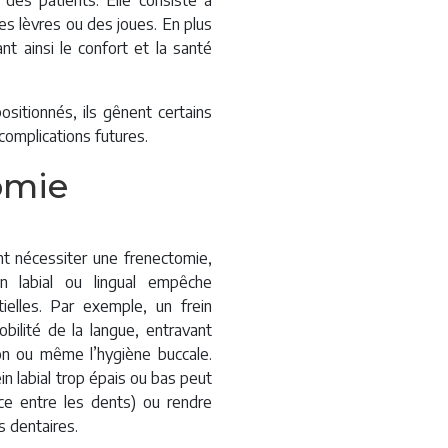
 des patients. Elle consiste à
es lèvres ou des joues. En plus
nt ainsi le confort et la santé
ositionnés, ils gênent certains
complications futures.
omie
nt nécessiter une frenectomie,
n labial ou lingual empêche
tielles. Par exemple, un frein
 mobilité de la langue, entravant
tion ou même l’hygiène buccale.
n labial trop épais ou bas peut
ce entre les dents) ou rendre
s dentaires.