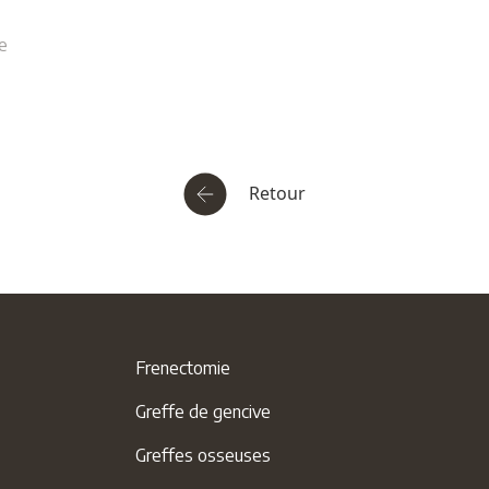
e
Retour
Frenectomie
Greffe de gencive
Greffes osseuses