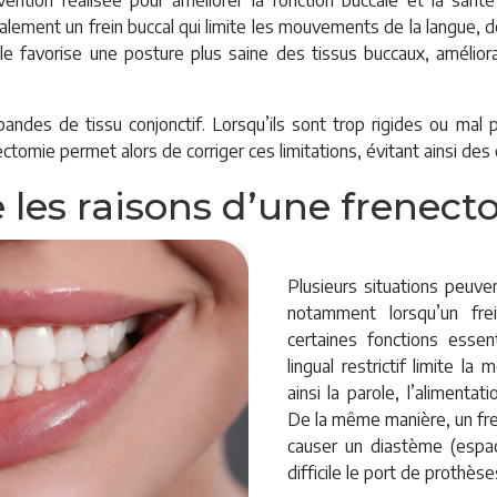
ention réalisée pour améliorer la fonction buccale et la santé
alement un frein buccal qui limite les mouvements de la langue, d
elle favorise une posture plus saine des tissus buccaux, améliora
ndes de tissu conjonctif. Lorsqu’ils sont trop rigides ou mal p
tomie permet alors de corriger ces limitations, évitant ainsi des 
les raisons d’une frenect
Plusieurs situations peuve
notamment lorsqu’un frei
certaines fonctions essen
lingual restrictif limite la
ainsi la parole, l’alimenta
De la même manière, un frei
causer un diastème (espa
difficile le port de prothèse